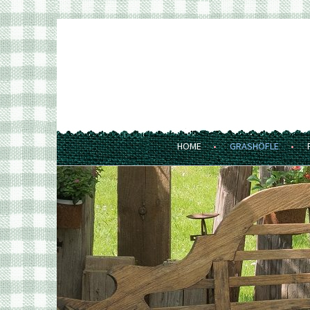
Springe
zum
GRASHÖFLE
Inhalt
FERIENWOHNUNGEN UND MARKT
HOME
GRASHÖFLE