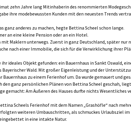
Heimat zehn Jahre lang Mitinhaberin des renommierten Modegesch
ingabe ihre modebewussten Kunden mit den neuesten Trends vertr
as ganz anderes zu machen, hegte Bettina Scheel schon lange.
er an eine kleine Pension oder an ein Hotel.
n mit Maklern unterwegs. Zuerst in ganz Deutschland, später nur n
che nach einer Immobilie, die sich für die Verwirklichung ihrer Pl
e ihr ideales Objekt gefunden: ein Bauernhaus in Sankt Oswald, ei
 Bayerischer Wald. Mit großer Eigenleistung und der Unterstützun
ihr Bauernhaus zu einem Ferienhof um. Da wurde gemauert und g
h den ganz persönlichen Plänen von Bettina Scheel geschah, liegt 
lage gemacht: Am Äußeren des Hauses durfte nichts Wesentliches v
Bettina Scheels Ferienhof mit dem Namen „Grashöfle“ nach mehre
rfolgten weiteren Umbauschritten, als schmuckes Urlaubsziel im
eingebettet in eine intakte Natur.