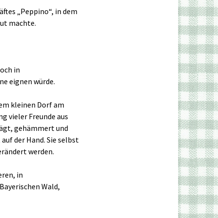
äftes „Peppino“, in dem
aut machte.
och in
äne eignen würde.
nem kleinen Dorf am
g vieler Freunde aus
esägt, gehämmert und
auf der Hand. Sie selbst
erändert werden.
ren, in
 Bayerischen Wald,