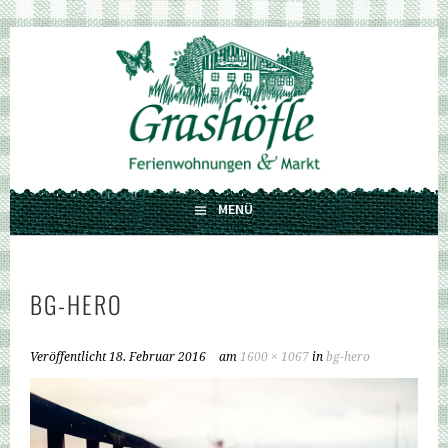
Springe
zum
GRASHÖFLE
Inhalt
FERIENWOHNUNGEN UND MARKT
MENÜ
BG-HERO
Veröffentlicht
18. Februar 2016
am
1600 × 1067
in
bg-hero