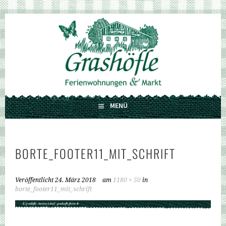
Springe
zum
GRASHÖFLE
Inhalt
FERIENWOHNUNGEN UND MARKT
MENÜ
BORTE_FOOTER11_MIT_SCHRIFT
Veröffentlicht
24. März 2018
am
1180 × 50
in
borte_footer11_mit_schrift