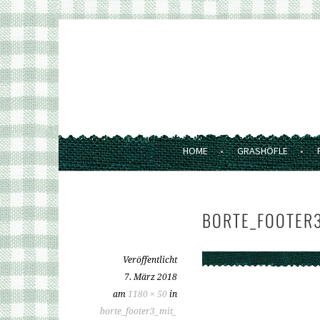
Springe
zum
GRASHÖFLE
Inhalt
FERIENWOHNUNGEN UND MARKT
HOME
GRASHÖFLE
BORTE_FOOTER3
Veröffentlicht
7. März 2018
am
1180 × 50
in
borte_footer3_mit_