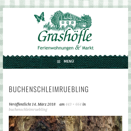
Springe
zum
GRASHÖFLE
Inhalt
FERIENWOHNUNGEN UND MARKT
MENÜ
BUCHENSCHLEIMRUEBLING
Veröffentlicht
14. März 2018
am
443 × 664
in
buchenschleimruebling