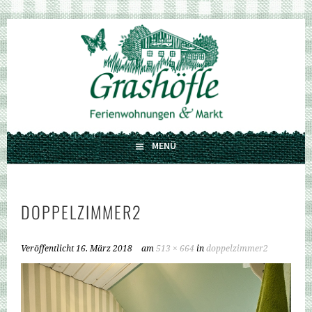
Springe
zum
GRASHÖFLE
Inhalt
FERIENWOHNUNGEN UND MARKT
MENÜ
DOPPELZIMMER2
Veröffentlicht
16. März 2018
am
513 × 664
in
doppelzimmer2