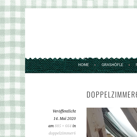
Springe
zum
GRASHÖFLE
Inhalt
FERIENWOHNUNGEN UND MARKT
HOME
GRASHÖFLE
DOPPELZIMMER
Veröffentlicht
14. Mai 2020
am
885 × 664
in
doppelzimmer6