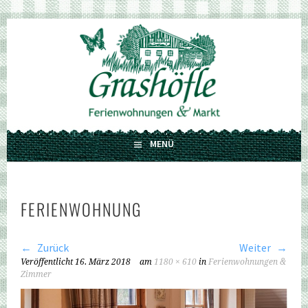
Springe
zum
GRASHÖFLE
Inhalt
FERIENWOHNUNGEN UND MARKT
MENÜ
FERIENWOHNUNG
Zurück
Weiter
Veröffentlicht
16. März 2018
am
1180 × 610
in
Ferienwohnungen &
Zimmer