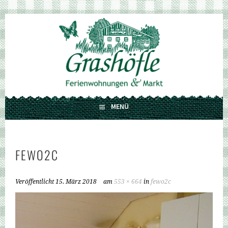
Springe
zum
GRASHÖFLE
Inhalt
FERIENWOHNUNGEN UND MARKT
MENÜ
FEWO2C
Veröffentlicht
15. März 2018
am
553 × 664
in
fewo2c