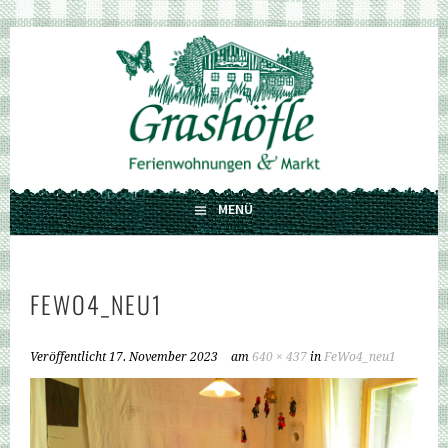
Springe
zum
GRASHÖFLE
Inhalt
FERIENWOHNUNGEN UND MARKT
MENÜ
FEWO4_NEU1
Veröffentlicht
17. November 2023
am
640 × 437
in
FeWo4_neu1