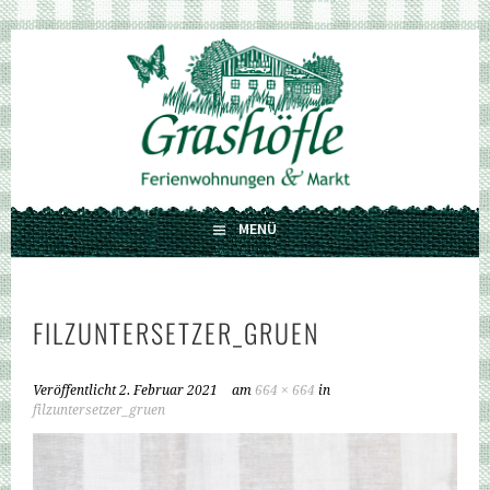
Springe
zum
GRASHÖFLE
Inhalt
FERIENWOHNUNGEN UND MARKT
MENÜ
FILZUNTERSETZER_GRUEN
Veröffentlicht
2. Februar 2021
am
664 × 664
in
filzuntersetzer_gruen