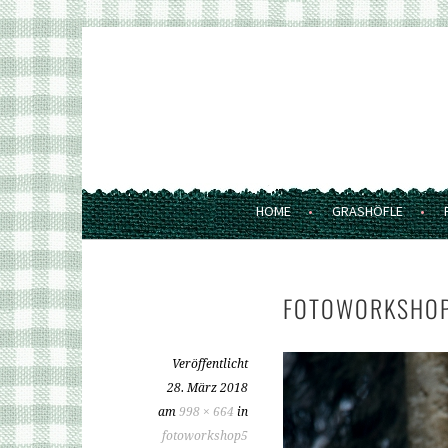
Springe
zum
GRASHÖFLE
Inhalt
FERIENWOHNUNGEN UND MARKT
HOME
GRASHÖFLE
FOTOWORKSHO
Veröffentlicht
28. März 2018
am
998 × 664
in
fotoworkshop5