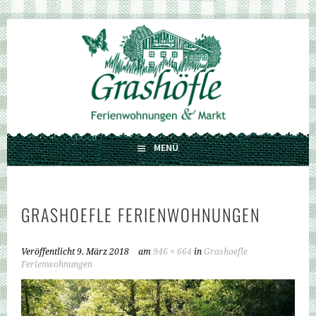
Springe
zum
GRASHÖFLE
Inhalt
FERIENWOHNUNGEN UND MARKT
MENÜ
GRASHOEFLE FERIENWOHNUNGEN
Veröffentlicht
9. März 2018
am
946 × 664
in
Grashoefle
Ferienwohnungen