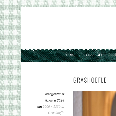
Springe
zum
GRASHÖFLE
Inhalt
FERIENWOHNUNGEN UND MARKT
HOME
GRASHÖFLE
GRASHOEFLE
Veröffentlicht
8. April 2026
am
2000 × 1330
in
Grashoefle