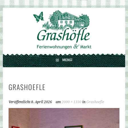
Springe
zum
GRASHÖFLE
Inhalt
FERIENWOHNUNGEN UND MARKT
MENÜ
GRASHOEFLE
Veröffentlicht
8. April 2026
am
2000 × 1330
in
Grashoefle