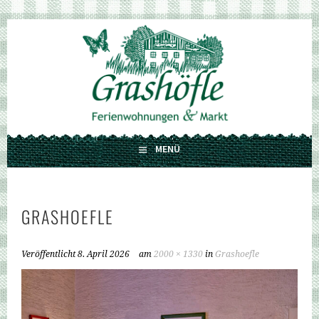
Springe
zum
GRASHÖFLE
Inhalt
FERIENWOHNUNGEN UND MARKT
MENÜ
GRASHOEFLE
Veröffentlicht
8. April 2026
am
2000 × 1330
in
Grashoefle