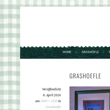
Springe
zum
GRASHÖFLE
Inhalt
FERIENWOHNUNGEN UND MARKT
HOME
GRASHÖFLE
GRASHOEFLE
Veröffentlicht
8. April 2026
am
2000 × 1330
in
Grashoefle