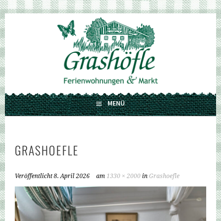
Springe
zum
GRASHÖFLE
Inhalt
FERIENWOHNUNGEN UND MARKT
MENÜ
GRASHOEFLE
Veröffentlicht
8. April 2026
am
1330 × 2000
in
Grashoefle