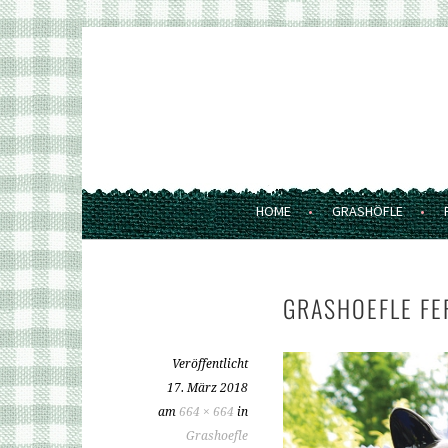
Springe
zum
GRASHÖFLE
Inhalt
FERIENWOHNUNGEN UND MARKT
HOME
GRASHÖFLE
GRASHOEFLE F
Veröffentlicht
17. März 2018
am
664 × 664
in
Grashoefle