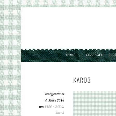
Springe
zum
GRASHÖFLE
Inhalt
FERIENWOHNUNGEN UND MARKT
HOME
GRASHÖFLE
KARO3
Veröffentlicht
4. März 2018
am
1486 × 348
in
karo3