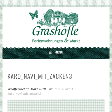
Springe
zum
GRASHÖFLE
Inhalt
FERIENWOHNUNGEN UND MARKT
MENÜ
KARO_NAVI_MIT_ZACKEN3
Veröffentlicht
7. März 2018
am
1180 × 907
in
karo_navi_mit_zacken3