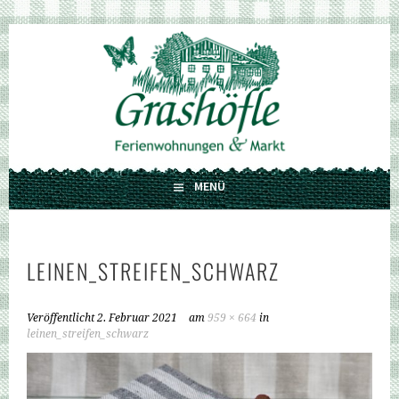
Springe
zum
GRASHÖFLE
Inhalt
FERIENWOHNUNGEN UND MARKT
MENÜ
LEINEN_STREIFEN_SCHWARZ
Veröffentlicht
2. Februar 2021
am
959 × 664
in
leinen_streifen_schwarz