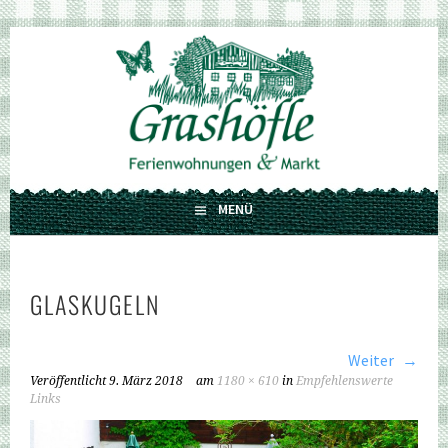
Springe
zum
GRASHÖFLE
Inhalt
FERIENWOHNUNGEN UND MARKT
MENÜ
GLASKUGELN
Weiter
Veröffentlicht
9. März 2018
am
1180 × 610
in
Empfehlenswerte
Links