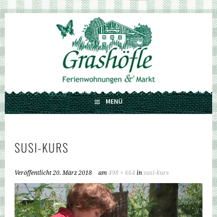
Springe
zum
GRASHÖFLE
Inhalt
FERIENWOHNUNGEN UND MARKT
MENÜ
SUSI-KURS
Veröffentlicht
20. März 2018
am
498 × 664
in
susi-kurs