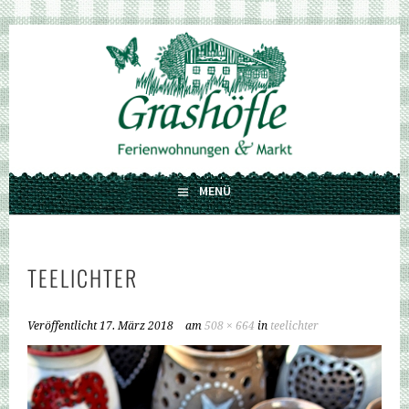
Springe
zum
GRASHÖFLE
Inhalt
FERIENWOHNUNGEN UND MARKT
MENÜ
TEELICHTER
Veröffentlicht
17. März 2018
am
508 × 664
in
teelichter