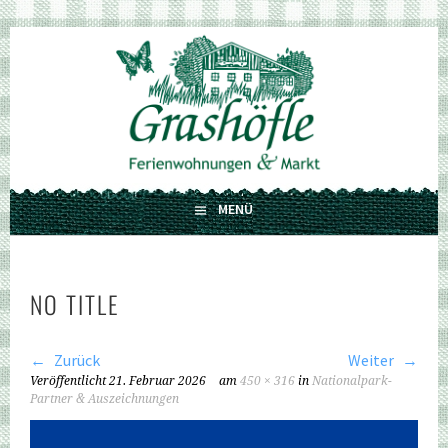
Springe
zum
GRASHÖFLE
Inhalt
FERIENWOHNUNGEN UND MARKT
MENÜ
NO TITLE
Zurück
Weiter
Veröffentlicht
21. Februar 2026
am
450 × 316
in
Nationalpark-
Partner & Auszeichnungen