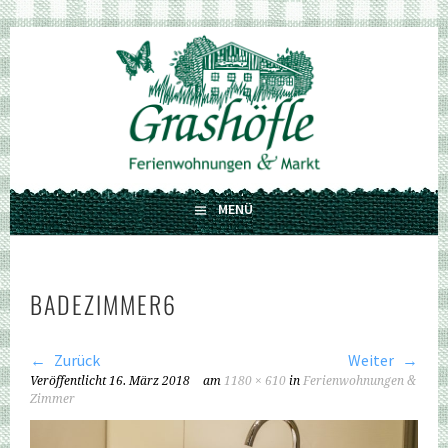
Springe
zum
GRASHÖFLE
Inhalt
FERIENWOHNUNGEN UND MARKT
MENÜ
BADEZIMMER6
Zurück
Weiter
Veröffentlicht
16. März 2018
am
1180 × 610
in
Ferienwohnungen &
Zimmer