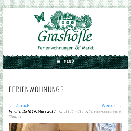
Springe
zum
GRASHÖFLE
Inhalt
FERIENWOHNUNGEN UND MARKT
MENÜ
FERIENWOHNUNG3
Zurück
Weiter
Veröffentlicht
16. März 2018
am
1180 × 610
in
Ferienwohnungen &
Zimmer